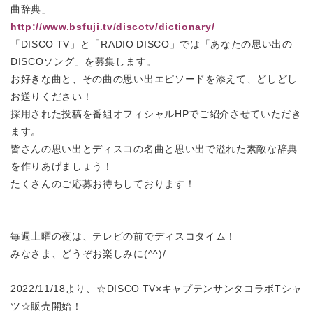
曲辞典」
http://www.bsfuji.tv/discotv/dictionary/
「DISCO TV」と「RADIO DISCO」では「あなたの思い出の
DISCOソング」を募集します。
お好きな曲と、その曲の思い出エピソードを添えて、どしどし
お送りください！
採用された投稿を番組オフィシャルHPでご紹介させていただき
ます。
皆さんの思い出とディスコの名曲と思い出で溢れた素敵な辞典
を作りあげましょう！
たくさんのご応募お待ちしております！
毎週土曜の夜は、テレビの前でディスコタイム！
みなさま、どうぞお楽しみに(^^)/
2022/11/18より、☆
DISCO TV
×キャプテンサンタコラボ
T
シャ
ツ☆販売開始！