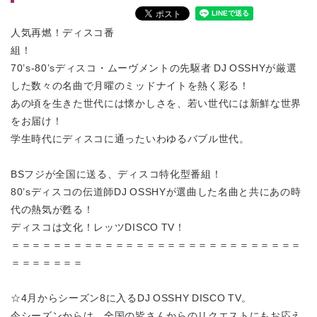
人気再燃！ディスコ番
組！
70’s-80’sディスコ・ムーヴメントの先駆者 DJ OSSHYが厳選
した数々の名曲で月曜のミッドナイトを熱く彩る！
あの頃を生きた世代には懐かしさを、若い世代には新鮮な世界
をお届け！
学生時代にディスコに通ったいわゆるバブル世代。
BSフジが全国に送る、ディスコ特化型番組！
80’sディスコの伝道師DJ OSSHYが選曲した名曲と共にあの時
代の熱気が甦る！
ディスコは文化！レッツDISCO TV！
＝＝＝＝＝＝＝＝＝＝＝＝＝＝＝＝＝＝＝＝＝＝＝＝＝＝＝＝
＝＝＝＝＝＝＝
☆4月からシーズン8に入るDJ OSSHY DISCO TV。
今シーズンからは、全国の皆さんからのリクエストにもお応え