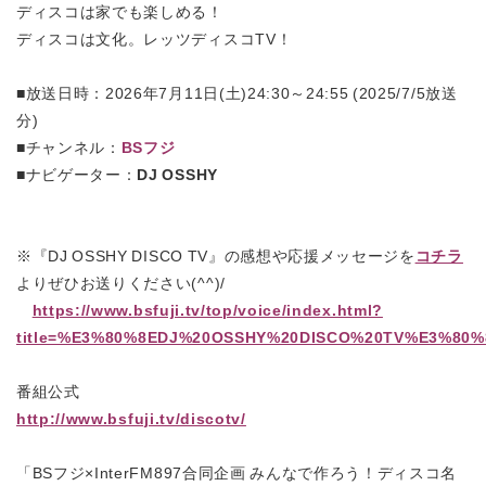
ディスコは家でも楽しめる！
ディスコは文化。レッツディスコTV！
■放送日時：2026年7月11日(土)24:30～24:55 (2025/7/5放送
分)
■チャンネル：
BSフジ
■ナビゲーター：
DJ OSSHY
※『DJ OSSHY DISCO TV』の感想や応援メッセージを
コチラ
よりぜひお送りください(^^)/
https://www.bsfuji.tv/top/voice/index.html?
title=%E3%80%8EDJ%20OSSHY%20DISCO%20TV%E3%80%
番組公式
http://www.bsfuji.tv/discotv/
「BSフジ×InterFM897合同企画 みんなで作ろう！ディスコ名