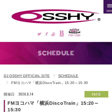
ME
SCHEDULE
DJ OSSHY OFFICIAL SITE
SCHEDULE
FMヨコハマ「横浜DiscoTrain」15:20～15:30
2026,6,14
RADIO
開催日
FMヨコハマ「横浜DiscoTrain」15:20～
15:30