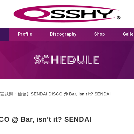
e
Profile
Discography
Shop
Galle
SCHEDULE
宮城県・仙台】SENDAI DISCO @ Bar, isn't it? SENDAI
 Bar, isn't it? SENDAI