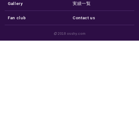
Gallery
実績一覧
Fan club
Contact us
2018 osshy.com