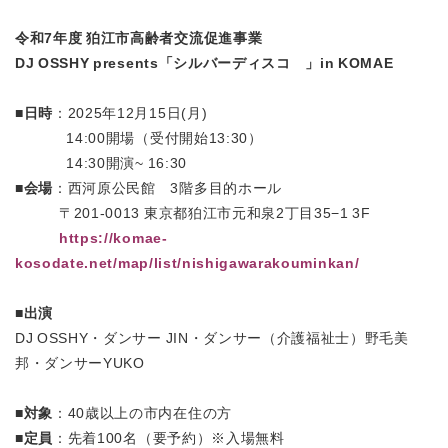
令和7年度 狛江市高齢者交流促進事業
DJ OSSHY presents「シルバーディスコ®︎」in KOMAE
■日時
：2025年12月15日(月)
14:00開場（受付開始13:30）
14:30開演~ 16:30
■会場
：西河原公民館 3階多目的ホール
〒201-0013 東京都狛江市元和泉2丁目35−1 3F
https://komae-
kosodate.net/map/list/nishigawarakouminkan/
■出演
DJ OSSHY・ダンサー JIN・ダンサー（介護福祉士）野毛美
邦・ダンサーYUKO
■対象
：40歳以上の市内在住の方
■
定員
：先着100名（要予約）※入場無料